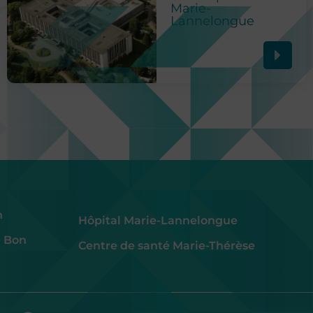
Marie-
Lannelongue
h
Hôpital Marie-Lannelongue
u Bon
Centre de santé Marie-Thérèse