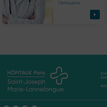
l'annuaire
Fon
Jo
An
Facebook-
Twitter
Instagram
Linkedin-