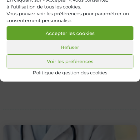
Centre tumeur du pancréas
à l'utilisation de tous les cookies.
Vous pouvez voir les préférences pour paramétrer un
consentement personnalisé.
Hôpital Paris Saint-Joseph
Accepter les cookies
Centre du fibrome
Refuser
Voir les préférences
Hôpital Paris Saint-Joseph
Politique de gestion des cookies
Centre de l’endométriose