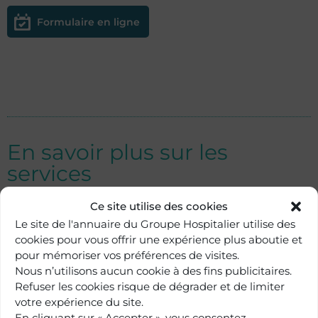
Formulaire en ligne
En savoir plus sur les
services
Ce site utilise des cookies
Le site de l'annuaire du Groupe Hospitalier utilise des
Hôpital Paris Saint-Joseph
cookies pour vous offrir une expérience plus aboutie et
pour mémoriser vos préférences de visites.
Imagerie médicale
Nous n’utilisons aucun cookie à des fins publicitaires.
Refuser les cookies risque de dégrader et de limiter
votre expérience du site.
Hôpital Paris Saint-Joseph
En cliquant sur « Accepter », vous consentez