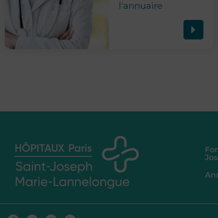
l'annuaire
Fon
Jo
An
Facebook-
Twitter
Instagram
Linkedin-