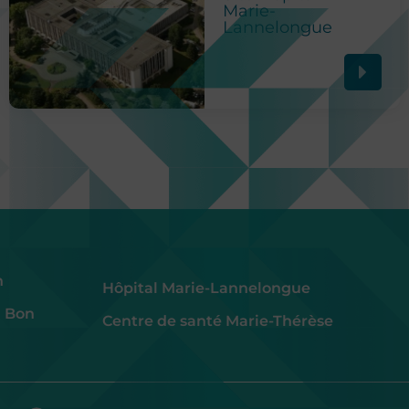
Marie-
Lannelongue
h
Hôpital Marie-Lannelongue
u Bon
Centre de santé Marie-Thérèse