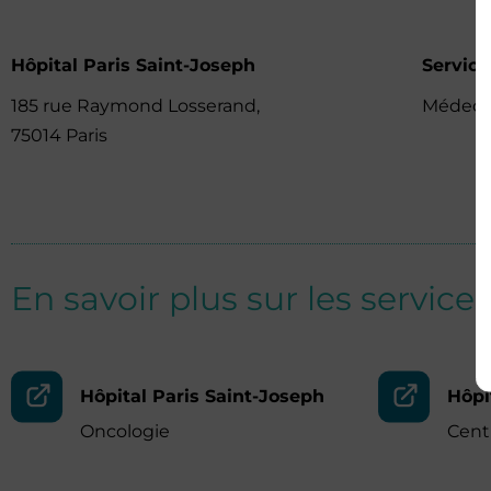
Hôpital Paris Saint-Joseph
Service
185 rue Raymond Losserand,
Médeci
75014 Paris
En savoir plus sur les services
Hôpital Paris Saint-Joseph
Hôpi
Oncologie
Cent