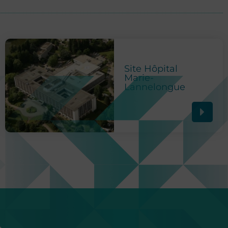
Site Hôpital
Marie-
Lannelongue