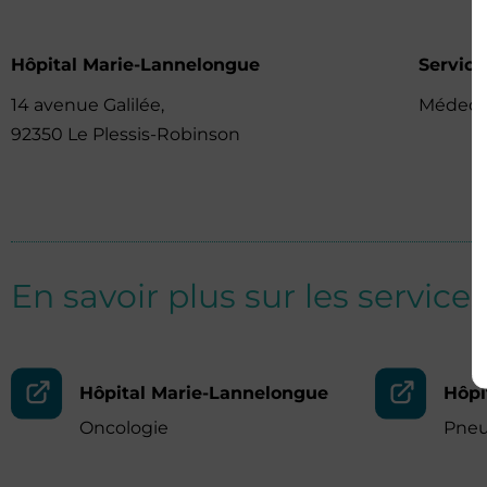
Hôpital Marie-Lannelongue
Servic
14 avenue Galilée,
Médeci
92350 Le Plessis-Robinson
En savoir plus sur les services
Hôpital Marie-Lannelongue
Hôpi
Oncologie
Pne