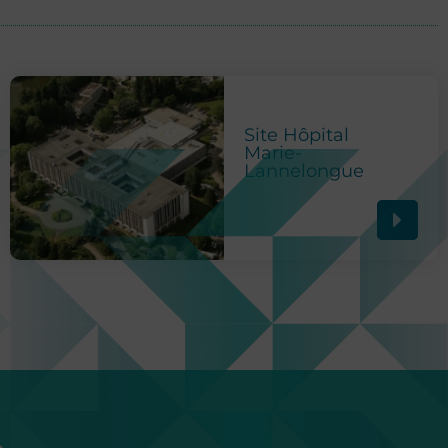
Site Hôpital
Marie-
Lannelongue