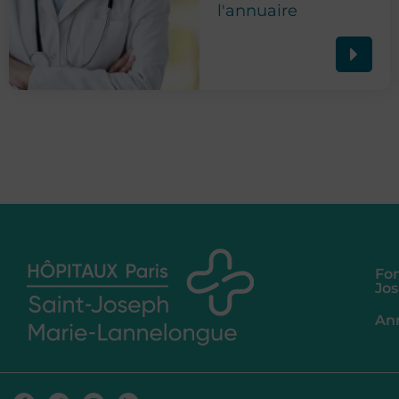
l'annuaire
Fon
Jo
An
Facebook-
Twitter
Instagram
Linkedin-