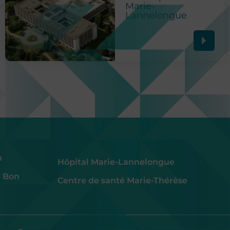
Marie-
Lannelongue
h
Hôpital Marie-Lannelongue
u Bon
Centre de santé Marie-Thérèse