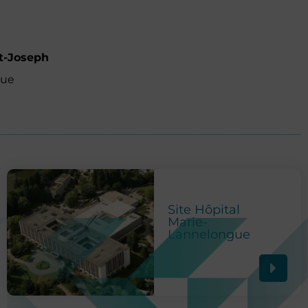
nt-Joseph
que
Site Hôpital
Marie-
Lannelongue