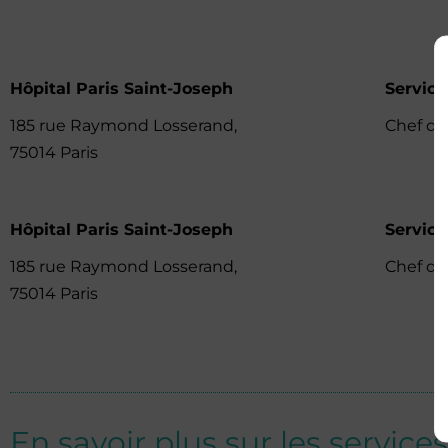
Hôpital Paris Saint-Joseph
Service
185 rue Raymond Losserand,
Chef de
75014 Paris
Hôpital Paris Saint-Joseph
Service
185 rue Raymond Losserand,
Chef de
75014 Paris
En savoir plus sur les services