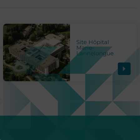
Site Hôpital
Marie-
Lannelongue