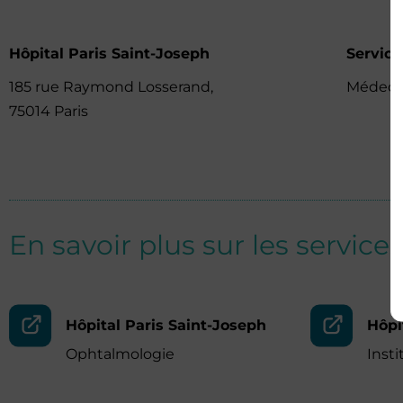
Hôpital Paris Saint-Joseph
Service
185 rue Raymond Losserand,
Médeci
75014 Paris
En savoir plus sur les services
Hôpital Paris Saint-Joseph
Hôpi
Ophtalmologie
Inst