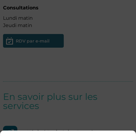
Consultations
Lundi matin
Jeudi matin
RDV par e-mail
En savoir plus sur les
services
Hôpital Paris Saint-Joseph