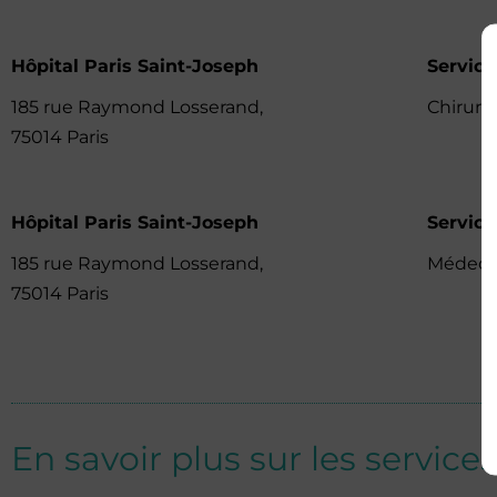
Hôpital Paris Saint-Joseph
Service
185 rue Raymond Losserand,
Chirurg
75014 Paris
Hôpital Paris Saint-Joseph
Service
185 rue Raymond Losserand,
Médeci
75014 Paris
En savoir plus sur les services