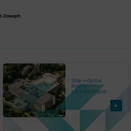
nt-Joseph
Site Hôpital
Marie-
Lannelongue