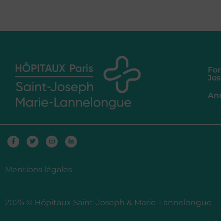
Fon
Jo
An
Facebook-
Twitter
Instagram
Linkedin-
f
in
Mentions légales
2026 © Hôpitaux Saint-Joseph & Marie-Lannelongue