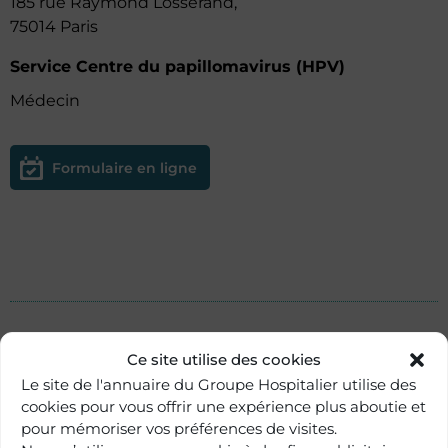
185 rue Raymond Losserand,
75014 Paris
Service Centre du papillomavirus (HPV)
Médecin
Formulaire en ligne
En savoir plus sur les
Ce site utilise des cookies
services
Le site de l'annuaire du Groupe Hospitalier utilise des
cookies pour vous offrir une expérience plus aboutie et
pour mémoriser vos préférences de visites.