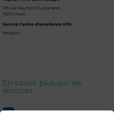
185 rue Raymond Losserand,
75014 Paris
Service Centre d'excellence HTA
Médecin
En savoir plus sur les
services
Hôpital Paris Saint-Joseph