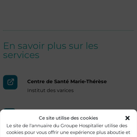
En savoir plus sur les
services
Centre de Santé Marie-Thérèse
Institut des varices
Hôpital Paris Saint-Joseph
Ce site utilise des cookies
Centre de chirurgie vasculaire et
Le site de l'annuaire du Groupe Hospitalier utilise des
endovasculaire
cookies pour vous offrir une expérience plus aboutie et